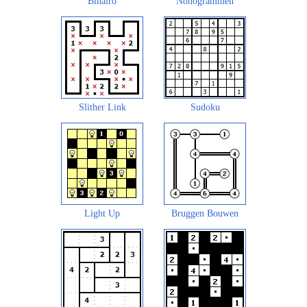
Binairo
Nonogrammen
Slither Link
Sudoku
Light Up
Bruggen Bouwen