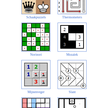
Schaakpuzzels
Thermometers
Norinori
Mozaïek
Mijnenveger
Slant