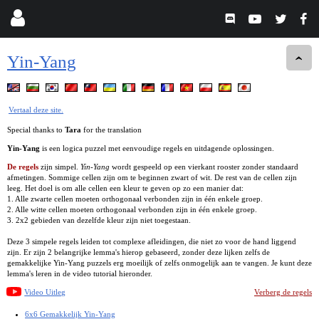
Yin-Yang
Vertaal deze site.
Special thanks to
Tara
for the translation
Yin-Yang
is een logica puzzel met eenvoudige regels en uitdagende oplossingen.
De regels
zijn simpel.
Yin-Yang
wordt gespeeld op een vierkant rooster zonder standaard
afmetingen. Sommige cellen zijn om te beginnen zwart of wit. De rest van de cellen zijn
leeg. Het doel is om alle cellen een kleur te geven op zo een manier dat:
1. Alle zwarte cellen moeten orthogonaal verbonden zijn in één enkele groep.
2. Alle witte cellen moeten orthogonaal verbonden zijn in één enkele groep.
3. 2x2 gebieden van dezelfde kleur zijn niet toegestaan.
Deze 3 simpele regels leiden tot complexe afleidingen, die niet zo voor de hand liggend
zijn. Er zijn 2 belangrijke lemma's hierop gebaseerd, zonder deze lijken zelfs de
gemakkelijke Yin-Yang puzzels erg moeilijk of zelfs onmogelijk aan te vangen. Je kunt deze
lemma's leren in de video tutorial hieronder.
Video Uitleg
Verberg de regels
6x6 Gemakkelijk Yin-Yang