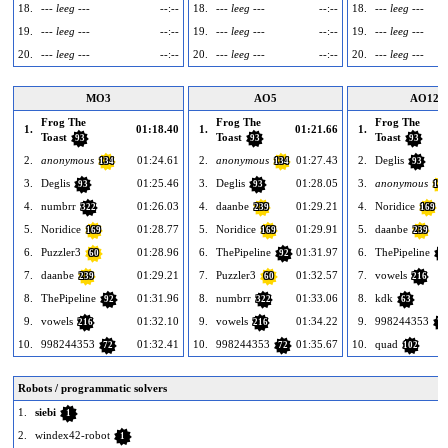
18.
--- leeg ---
--:--
18.
--- leeg ---
--:--
18.
--- leeg ---
19.
--- leeg ---
--:--
19.
--- leeg ---
--:--
19.
--- leeg ---
20.
--- leeg ---
--:--
20.
--- leeg ---
--:--
20.
--- leeg ---
MO3
AO5
AO12
Frog The
Frog The
Frog The
1.
01:18.40
1.
01:21.66
1.
Toast
Toast
Toast
93
93
93
2.
anonymous
01:24.61
2.
anonymous
01:27.43
2.
Deglis
134
134
93
3.
Deglis
01:25.46
3.
Deglis
01:28.05
3.
anonymous
93
93
134
4.
numbrr
01:26.03
4.
daanbe
01:29.21
4.
Noridice
322
239
169
5.
Noridice
01:28.77
5.
Noridice
01:29.91
5.
daanbe
169
169
239
6.
Puzzler3
01:28.96
6.
ThePipeline
01:31.97
6.
ThePipeline
60
92
92
7.
daanbe
01:29.21
7.
Puzzler3
01:32.57
7.
vowels
239
60
216
8.
ThePipeline
01:31.96
8.
numbrr
01:33.06
8.
kdk
92
322
63
9.
vowels
01:32.10
9.
vowels
01:34.22
9.
998244353
216
216
72
10.
998244353
01:32.41
10.
998244353
01:35.67
10.
quad
72
72
102
Robots / programmatic solvers
1.
siebi
1
2.
windex42-robot
1