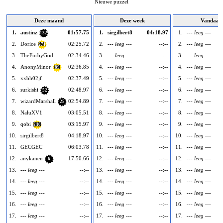
Nieuwe puzzel
Deze maand
Deze week
Vandaag
1.
austinz
01:57.75
1.
sirgilbert8
04:18.97
1.
--- leeg ---
132
2.
Dorice
02:25.72
2.
--- leeg ---
--:--
2.
--- leeg ---
271
3.
TheFurbyGod
02:34.46
3.
--- leeg ---
--:--
3.
--- leeg ---
4.
AnonyMinor
02:36.85
4.
--- leeg ---
--:--
4.
--- leeg ---
89
5.
xxbh02jf
02:37.49
5.
--- leeg ---
--:--
5.
--- leeg ---
6.
surkishi
02:48.97
6.
--- leeg ---
--:--
6.
--- leeg ---
52
7.
wizardMarshall
02:54.89
7.
--- leeg ---
--:--
7.
--- leeg ---
25
8.
NaluXV1
03:05.51
8.
--- leeg ---
--:--
8.
--- leeg ---
9.
qobi
03:15.97
9.
--- leeg ---
--:--
9.
--- leeg ---
240
10.
sirgilbert8
04:18.97
10.
--- leeg ---
--:--
10.
--- leeg ---
11.
GECGEC
06:03.78
11.
--- leeg ---
--:--
11.
--- leeg ---
12.
anykanen
17:50.66
12.
--- leeg ---
--:--
12.
--- leeg ---
6
13.
--- leeg ---
--:--
13.
--- leeg ---
--:--
13.
--- leeg ---
14.
--- leeg ---
--:--
14.
--- leeg ---
--:--
14.
--- leeg ---
15.
--- leeg ---
--:--
15.
--- leeg ---
--:--
15.
--- leeg ---
16.
--- leeg ---
--:--
16.
--- leeg ---
--:--
16.
--- leeg ---
17.
--- leeg ---
--:--
17.
--- leeg ---
--:--
17.
--- leeg ---