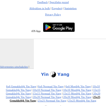
Feedback
|
Specifieke puzzel
Afdrukken in bulk
|
Eregalerij
|
Statistieken
Privacy Policy
iOS App
Advertenties uitschakelen
|
Report This Ad
6x6 Gemakkelijk Yin-Yang
|
6x6 Normaal Yin-Yang
|
6x6 Moeilijk Yin-Yang
|
10x10
Gemakkelijk Yin-Yang
|
10x10 Normaal Yin-Yang
|
10x10 Moeilijk Yin-Yang
|
15x15
Gemakkelijk Yin-Yang
|
15x15 Normaal Yin-Yang
|
15x15 Moeilijk Yin-Yang
|
20x20
Gemakkelijk Yin-Yang
|
20x20 Normaal Yin-Yang
|
20x20 Moeilijk Yin-Yang
|
25x25
Gemakkelijk Yin-Yang
|
25x25 Normaal Yin-Yang
|
25x25 Moeilijk Yin-Yang