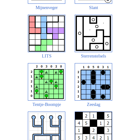
Mijnenveger
Slant
LITS
Sterrenstelsels
Tentje-Boompje
Zeeslag