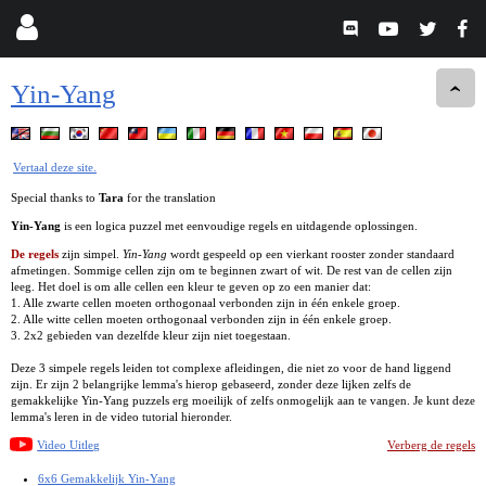
Yin-Yang
Vertaal deze site.
Special thanks to
Tara
for the translation
Yin-Yang
is een logica puzzel met eenvoudige regels en uitdagende oplossingen.
De regels
zijn simpel.
Yin-Yang
wordt gespeeld op een vierkant rooster zonder standaard
afmetingen. Sommige cellen zijn om te beginnen zwart of wit. De rest van de cellen zijn
leeg. Het doel is om alle cellen een kleur te geven op zo een manier dat:
1. Alle zwarte cellen moeten orthogonaal verbonden zijn in één enkele groep.
2. Alle witte cellen moeten orthogonaal verbonden zijn in één enkele groep.
3. 2x2 gebieden van dezelfde kleur zijn niet toegestaan.
Deze 3 simpele regels leiden tot complexe afleidingen, die niet zo voor de hand liggend
zijn. Er zijn 2 belangrijke lemma's hierop gebaseerd, zonder deze lijken zelfs de
gemakkelijke Yin-Yang puzzels erg moeilijk of zelfs onmogelijk aan te vangen. Je kunt deze
lemma's leren in de video tutorial hieronder.
Video Uitleg
Verberg de regels
6x6 Gemakkelijk Yin-Yang