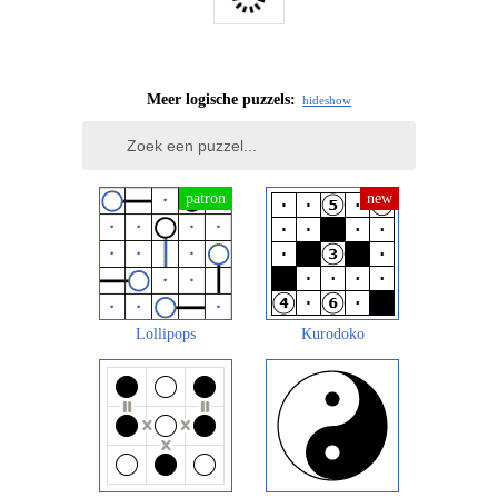
Meer logische puzzels:
hide
show
Lollipops
Kurodoko