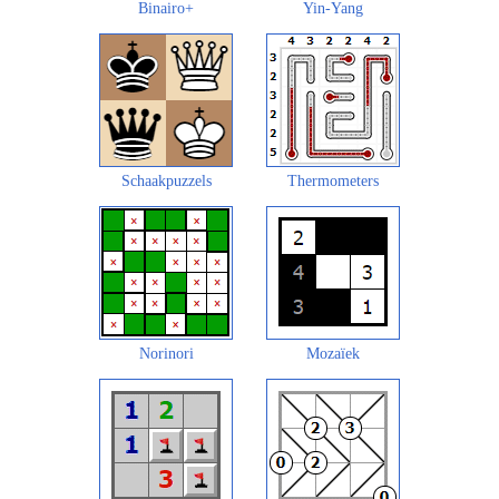
Binairo+
Yin-Yang
Schaakpuzzels
Thermometers
Norinori
Mozaïek