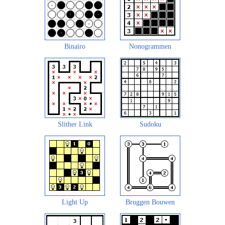
Binairo
Nonogrammen
Slither Link
Sudoku
Light Up
Bruggen Bouwen