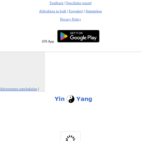
Feedback
|
Specifieke puzzel
Afdrukken in bulk
|
Eregalerij
|
Statistieken
Privacy Policy
iOS App
Advertenties uitschakelen
|
Report This Ad