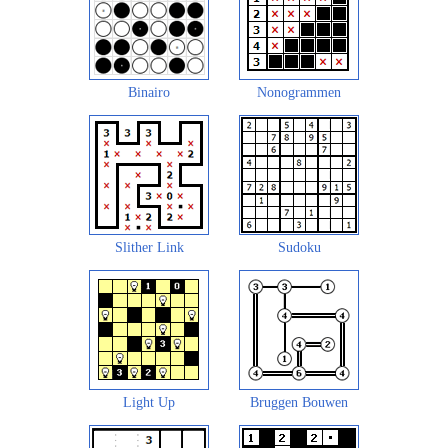
Binairo
Nonogrammen
Slither Link
Sudoku
Light Up
Bruggen Bouwen