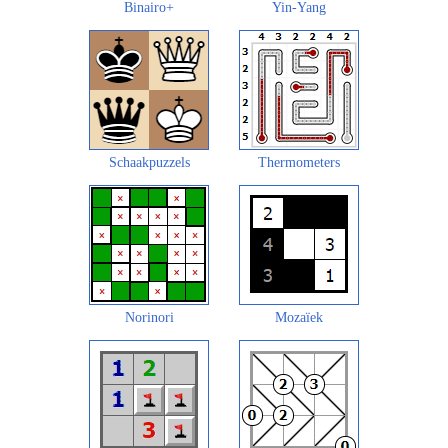
Binairo+
Yin-Yang
Schaakpuzzels
Thermometers
Norinori
Mozaïek