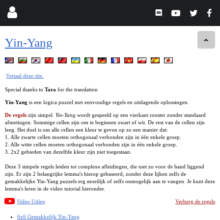
Yin-Yang
Vertaal deze site.
Special thanks to
Tara
for the translation
Yin-Yang
is een logica puzzel met eenvoudige regels en uitdagende oplossingen.
De regels
zijn simpel.
Yin-Yang
wordt gespeeld op een vierkant rooster zonder standaard
afmetingen. Sommige cellen zijn om te beginnen zwart of wit. De rest van de cellen zijn
leeg. Het doel is om alle cellen een kleur te geven op zo een manier dat:
1. Alle zwarte cellen moeten orthogonaal verbonden zijn in één enkele groep.
2. Alle witte cellen moeten orthogonaal verbonden zijn in één enkele groep.
3. 2x2 gebieden van dezelfde kleur zijn niet toegestaan.
Deze 3 simpele regels leiden tot complexe afleidingen, die niet zo voor de hand liggend
zijn. Er zijn 2 belangrijke lemma's hierop gebaseerd, zonder deze lijken zelfs de
gemakkelijke Yin-Yang puzzels erg moeilijk of zelfs onmogelijk aan te vangen. Je kunt deze
lemma's leren in de video tutorial hieronder.
Video Uitleg
Verberg de regels
6x6 Gemakkelijk Yin-Yang