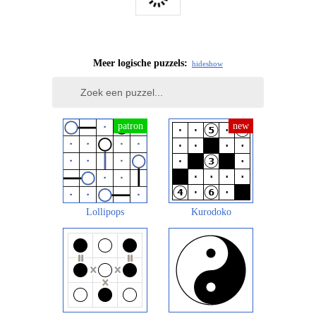
Meer logische puzzels:
hide
show
Lollipops
Kurodoko