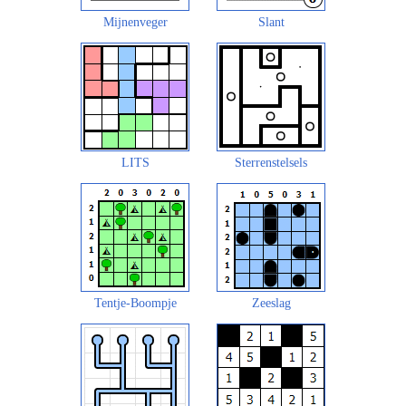
Mijnenveger
Slant
LITS
Sterrenstelsels
Tentje-Boompje
Zeeslag