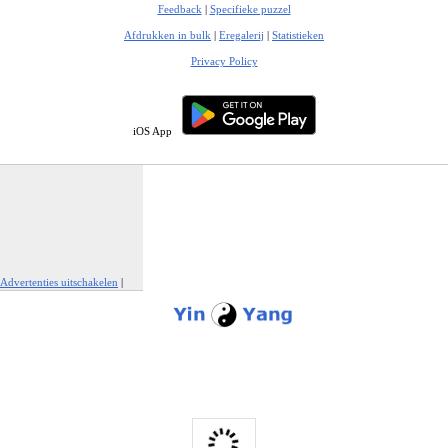
Feedback
|
Specifieke puzzel
Afdrukken in bulk
|
Eregalerij
|
Statistieken
Privacy Policy
iOS App
Advertenties uitschakelen
|
Report This Ad