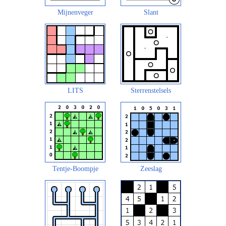
Mijnenveger
Slant
LITS
Sterrenstelsels
Tentje-Boompje
Zeeslag