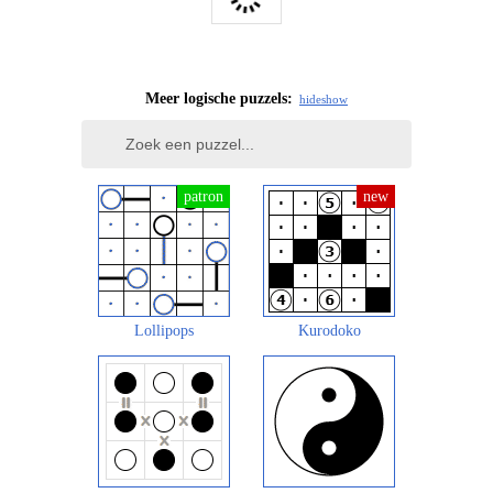
Meer logische puzzels:
hide
show
Lollipops
Kurodoko