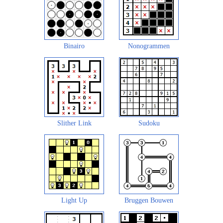
Binairo
Nonogrammen
Slither Link
Sudoku
Light Up
Bruggen Bouwen