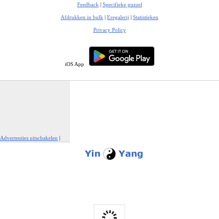
Feedback
|
Specifieke puzzel
Afdrukken in bulk
|
Eregalerij
|
Statistieken
Privacy Policy
iOS App
Advertenties uitschakelen
|
Report This Ad