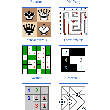
Binairo+
Yin-Yang
Schaakpuzzels
Thermometers
Norinori
Mozaïek