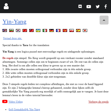
Yin-Yang
Vertaal deze site.
Special thanks to
Tara
for the translation
Yin-Yang
is een logica puzzel met eenvoudige regels en uitdagende oplossingen.
De regels
zijn simpel.
Yin-Yang
wordt gespeeld op een vierkant rooster zonder standaard
afmetingen. Sommige cellen zijn om te beginnen zwart of wit. De rest van de cellen zijn
leeg. Het doel is om alle cellen een kleur te geven op zo een manier dat:
1. Alle zwarte cellen moeten orthogonaal verbonden zijn in één enkele groep.
2. Alle witte cellen moeten orthogonaal verbonden zijn in één enkele groep.
3. 2x2 gebieden van dezelfde kleur zijn niet toegestaan.
Deze 3 simpele regels leiden tot complexe afleidingen, die niet zo voor de hand liggend
zijn. Er zijn 2 belangrijke lemma's hierop gebaseerd, zonder deze lijken zelfs de
gemakkelijke Yin-Yang puzzels erg moeilijk of zelfs onmogelijk aan te vangen. Je kunt deze
lemma's leren in de video tutorial hieronder.
Video Uitleg
Verberg de regels
6x6 Gemakkelijk Yin-Yang