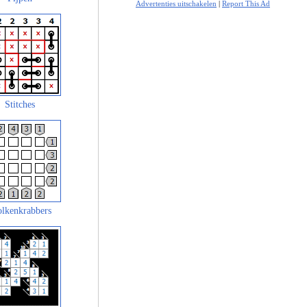
Advertenties uitschakelen
|
Report This Ad
Stitches
lkenkrabbers