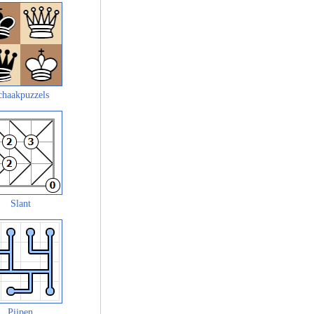
chaakpuzzels
Slant
Pijpen