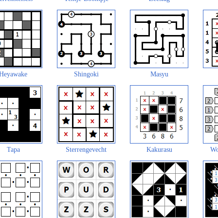
Heyawake
Shingoki
Masyu
Tapa
Sterrengevecht
Kakurasu
Wo