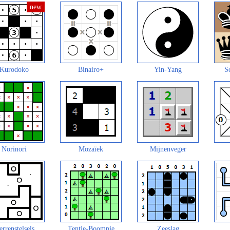
Kurodoko
Binairo+
Yin-Yang
S
Norinori
Mozaïek
Mijnenveger
errenstelsels
Tentje-Boompje
Zeeslag