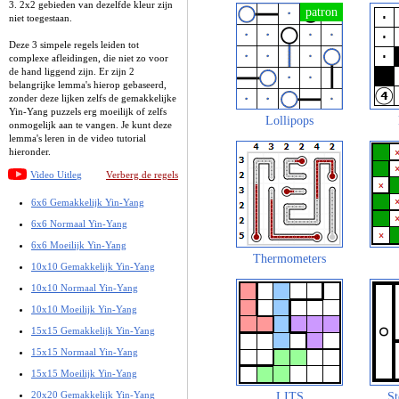
3. 2x2 gebieden van dezelfde kleur zijn
niet toegestaan.
Deze 3 simpele regels leiden tot
complexe afleidingen, die niet zo voor
de hand liggend zijn. Er zijn 2
belangrijke lemma's hierop gebaseerd,
zonder deze lijken zelfs de gemakkelijke
Yin-Yang puzzels erg moeilijk of zelfs
Lollipops
onmogelijk aan te vangen. Je kunt deze
lemma's leren in de video tutorial
hieronder.
Video Uitleg
Verberg de regels
6x6 Gemakkelijk Yin-Yang
6x6 Normaal Yin-Yang
6x6 Moeilijk Yin-Yang
Thermometers
10x10 Gemakkelijk Yin-Yang
10x10 Normaal Yin-Yang
10x10 Moeilijk Yin-Yang
15x15 Gemakkelijk Yin-Yang
15x15 Normaal Yin-Yang
15x15 Moeilijk Yin-Yang
20x20 Gemakkelijk Yin-Yang
LITS
St