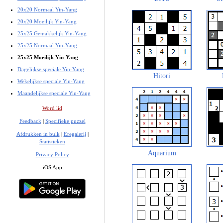
20x20 Normaal Yin-Yang
20x20 Moeilijk Yin-Yang
25x25 Gemakkelijk Yin-Yang
25x25 Normaal Yin-Yang
25x25 Moeilijk Yin-Yang
Dagelijkse speciale Yin-Yang
Hitori
Wekelijkse speciale Yin-Yang
Maandelijkse speciale Yin-Yang
Word lid
Feedback
|
Specifieke puzzel
Afdrukken in bulk
|
Eregalerij
|
Statistieken
Aquarium
Privacy Policy
iOS App