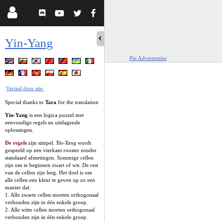
Yin-Yang
Pin Advertenties
Vertaal deze site.
Special thanks to
Tara
for the translation
Yin-Yang
is een logica puzzel met
eenvoudige regels en uitdagende
oplossingen.
De regels
zijn simpel.
Yin-Yang
wordt
gespeeld op een vierkant rooster zonder
standaard afmetingen. Sommige cellen
zijn om te beginnen zwart of wit. De rest
van de cellen zijn leeg. Het doel is om
alle cellen een kleur te geven op zo een
manier dat:
1. Alle zwarte cellen moeten orthogonaal
verbonden zijn in één enkele groep.
2. Alle witte cellen moeten orthogonaal
verbonden zijn in één enkele groep.