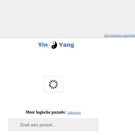
Advertenties uitschak
Meer logische puzzels:
hide
show